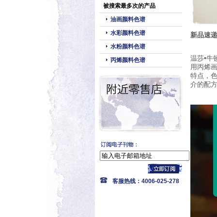
被搜索最多次的产品
油画颜料色谱
水彩颜料色谱
新品速递
水粉颜料色谱
温莎•牛
丙烯颜料色谱
用丙烯
特点，
介的配
客服热线：4006-025-278