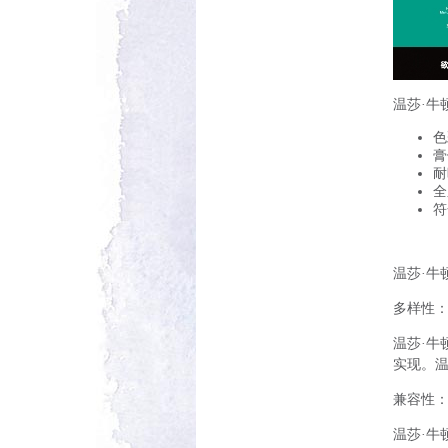
温莎·牛
色
膏
耐
全
符
温莎·牛
多样性
温莎·牛
实现。
兼容性
温莎·牛