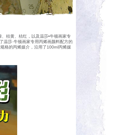
绿、桔黄、桔红，以及温莎•牛顿画家专
了温莎·牛顿画家专用丙烯画颜料配方的
大规格的丙烯媒介，沿用了
100ml
丙烯媒