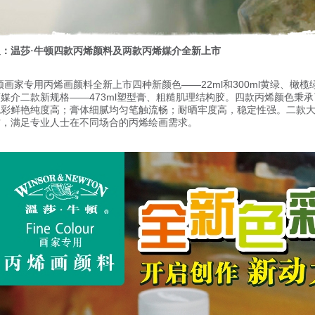
：温莎·牛顿四款丙烯颜料及两款丙烯媒介全新上市
顿画家专用丙烯画颜料全新上市四种新颜色——
22ml
和
300ml
黄绿、橄榄
画媒介二款新规格——
473ml
塑型膏、粗糙肌理结构胶。四款丙烯颜色秉承
色彩鲜艳纯度高；膏体细腻均匀笔触流畅；耐晒牢度高，稳定性强。二款
方，满足专业人士在不同场合的丙烯绘画需求。