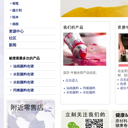
画笔
媒介剂
纸本
画框
资源中心
社区
新闻
被搜索最多次的产品
油画颜料色谱
在这里
温莎·牛顿全部产品信息。
水彩颜料色谱
材、技
点击
点击进入
水粉颜料色谱
色谱
油画颜料
丙烯颜料
成分
丙烯颜料色谱
水粉颜料
水彩颜料